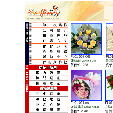
FL01-008-OS
FL01
跳舞女郎 Dancing Girl
醉迷情人
售價:$ 1268
售價:
FL01-021-os
FL01
真我的風采 Grand Affairs
真摯友誼 
售價:$ 2348
售價:$