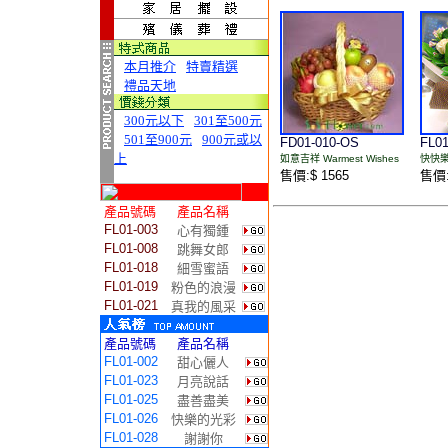
本月推介
特賣精選
禮品天地
300元以下
301至500元
501至900元
900元或以
FD01-010-OS
FL01
上
如意吉祥 Warmest Wishes
快快樂樂
售價:$ 1565
售價:
產品號碼
產品名稱
FL01-003
心有獨鍾
FL01-008
跳舞女郎
FL01-018
細雪蜜語
FL01-019
粉色的浪漫
FL01-021
真我的風采
產品號碼
產品名稱
FL01-002
甜心儷人
FL01-023
月亮說話
FL01-025
盡善盡美
FL01-026
快樂的光彩
FL01-028
謝謝你