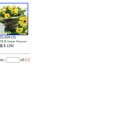
01-029-OS
生活 Simple Pleasure
:$ 1292
o.:
of:
1/2