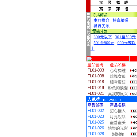
本月推介
特賣精選
禮品天地
300元以下
301至500元
501至900元
900元或以
上
產品號碼
產品名稱
FL01-003
心有獨鍾
FL01-008
跳舞女郎
FL01-018
細雪蜜語
FL01-019
粉色的浪漫
FL01-021
真我的風采
產品號碼
產品名稱
FL01-002
甜心儷人
FL01-023
月亮說話
FL01-025
盡善盡美
FL01-026
快樂的光彩
FL01-028
謝謝你