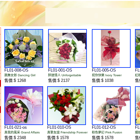
FL01-008-OS
FL01-001-OS
FL01-005-OS
FL
跳舞女郎 Dancing Girl
醉迷情人 Unforgettable
祝你快樂 Ivory Tower
紅
售價:$ 1268
售價:$ 2137
售價:$ 1038
售價
FL01-021-os
FL01-010-OS
FL01-012-OS
FL
真我的風采 Grand Affairs
真摯友誼 Friendship Forever
粉色夢幻 Pink Fusion
繽紛
售價:$ 2348
售價:$ 1578
售價:$ 1578
售價