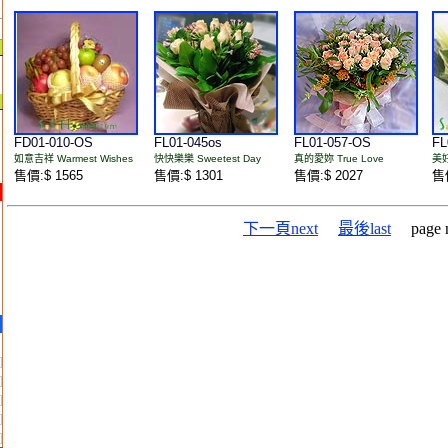
FD01-010-OS
FL01-045os
FL01-057-OS
FL
如意吉祥 Warmest Wishes
快快樂樂 Sweetest Day
真的愛妳 True Love
美好
售價:$ 1565
售價:$ 1301
售價:$ 2027
售價
下一頁next
最後last
page n