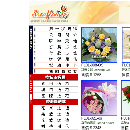
FL01-008-OS
FL01
跳舞女郎 Dancing Girl
醉迷情人
售價:$ 1268
售價:
FL01-021-os
FL01
真我的風采 Grand Affairs
真摯友誼 
售價:$ 2348
售價:$