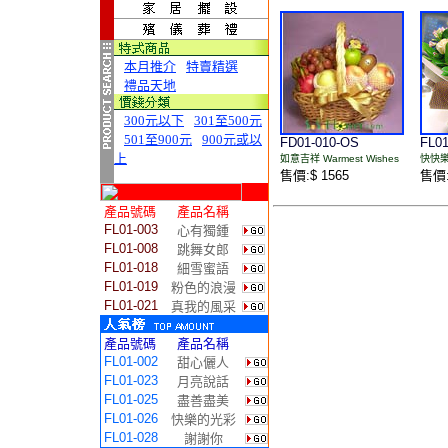
本月推介
特賣精選
禮品天地
300元以下
301至500元
501至900元
900元或以
FD01-010-OS
FL01
上
如意吉祥 Warmest Wishes
快快樂樂
售價:$ 1565
售價:
產品號碼
產品名稱
FL01-003
心有獨鍾
FL01-008
跳舞女郎
FL01-018
細雪蜜語
FL01-019
粉色的浪漫
FL01-021
真我的風采
產品號碼
產品名稱
FL01-002
甜心儷人
FL01-023
月亮說話
FL01-025
盡善盡美
FL01-026
快樂的光彩
FL01-028
謝謝你