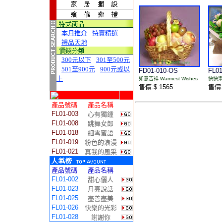
本月推介
特賣精選
禮品天地
300元以下
301至500元
501至900元
900元或以
FD01-010-OS
FL01
上
如意吉祥 Warmest Wishes
快快樂樂
售價:$ 1565
售價:
產品號碼
產品名稱
FL01-003
心有獨鍾
FL01-008
跳舞女郎
FL01-018
細雪蜜語
FL01-019
粉色的浪漫
FL01-021
真我的風采
產品號碼
產品名稱
FL01-002
甜心儷人
FL01-023
月亮說話
FL01-025
盡善盡美
FL01-026
快樂的光彩
FL01-028
謝謝你