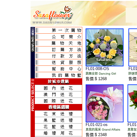
FL01-008-OS
FL01
跳舞女郎 Dancing Girl
醉迷情人
售價:$ 1268
售價:
FL01-021-os
FL01
真我的風采 Grand Affairs
真摯友誼 
售價:$ 2348
售價:$